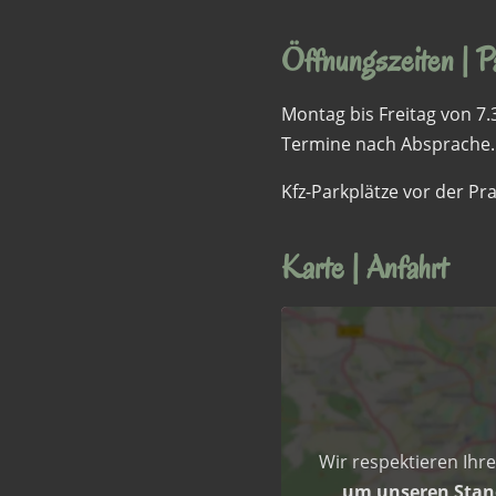
Öffnungszeiten | P
Montag bis Freitag von 7.3
Termine nach Absprache.
Kfz-Parkplätze vor der Pra
Karte | Anfahrt
Inhalt
von
Google
Maps
anzeigen
Wir respektieren Ihr
um unseren Stand